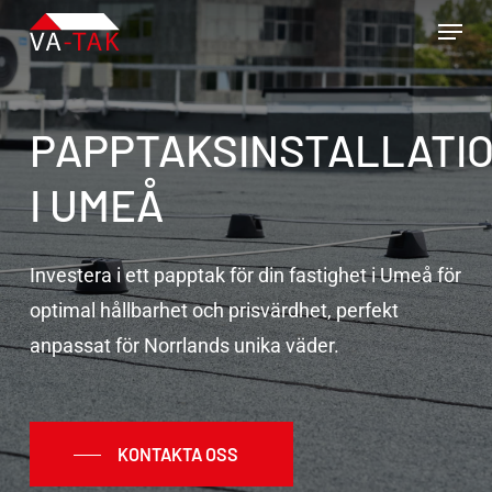
Skip
Menu
to
main
content
PAPPTAKSINSTALLATI
I UMEÅ
Investera i ett papptak för din fastighet i Umeå för
optimal hållbarhet och prisvärdhet, perfekt
anpassat för Norrlands unika väder.
KONTAKTA OSS