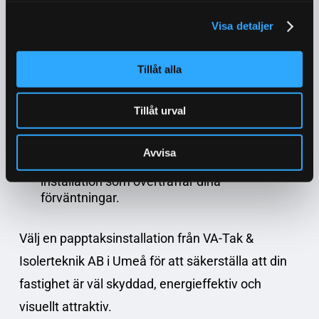
Specialanpassning för Umeå:
Vi designar din
papptaksinstallation för att optimalt möta de
Visa detaljer
klimatrelaterade utmaningarna i Umeå.
Överlägsen Hållbarhet:
Genom att välja
Tillåt alla
högkvalitativa material säkerställer vi att ditt
tak ger ett långvarigt skydd mot väder och
Tillåt urval
vind.
Expertkompetens:
Med vår erfarenhet och
Avvisa
kunskap om papptak garanterar vi en
installation som överträffar dina
förväntningar.
Välj en papptaksinstallation från VA-Tak &
Isolerteknik AB i Umeå för att säkerställa att din
fastighet är väl skyddad, energieffektiv och
visuellt attraktiv.