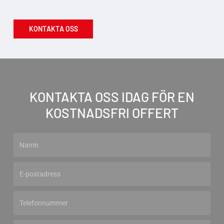
K
O
N
T
A
K
T
A
O
S
S
KONTAKTA OSS IDAG FÖR EN
KOSTNADSFRI OFFERT