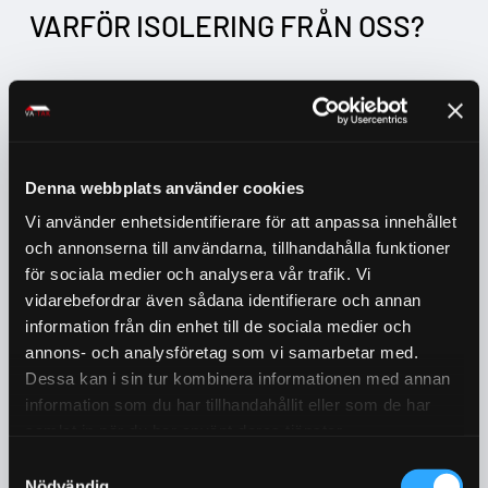
VARFÖR
ISOLERING
FRÅN
OSS?
Anpassat för Kalix Klimat:
Våra
isoleringsstrategier är specialdesignade för
att möta de utmaningar som det unika
klimatet i Norrland innebär.
Denna webbplats använder cookies
Vi använder enhetsidentifierare för att anpassa innehållet
Förhöjd Energieffektivitet:
Genom att
och annonserna till användarna, tillhandahålla funktioner
förbättra värmehållning och minimera
värmeläckage, hjälper vi dig att sänka dina
för sociala medier och analysera vår trafik. Vi
energikostnader.
vidarebefordrar även sådana identifierare och annan
information från din enhet till de sociala medier och
Långsiktigt Skydd:
Vår isolering ger inte bara
annons- och analysföretag som vi samarbetar med.
förbättrad komfort utan skyddar även ditt
Dessa kan i sin tur kombinera informationen med annan
taks struktur från fukt och mögel, vilket
information som du har tillhandahållit eller som de har
förlänger takets livslängd.
samlat in när du har använt deras tjänster.
Samtyckesval
Investera i takisolering från VA-Tak & Isolerteknik
Nödvändig