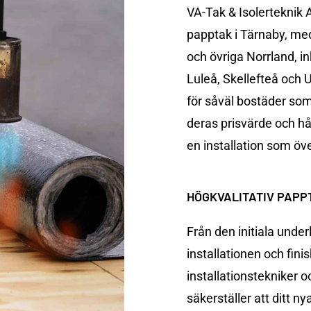
VA-Tak & Isolerteknik A
papptak i Tärnaby, med
och övriga
Norrland
, i
Luleå
,
Skellefteå
och
för såväl bostäder som
deras prisvärde och hål
en installation som öve
HÖGKVALITATIV
PAPP
Från den initiala under
installationen och fin
installationstekniker o
säkerställer att ditt ny