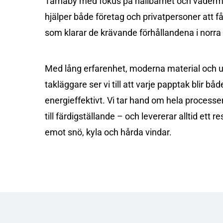
Tärnaby med fokus på hållbarhet och väderm
hjälper både företag och privatpersoner att få e
som klarar de krävande förhållandena i norra
Med lång erfarenhet, moderna material och u
takläggare ser vi till att varje papptak blir båd
energieffektivt. Vi tar hand om hela processe
till färdigställande – och levererar alltid ett r
emot snö, kyla och hårda vindar.