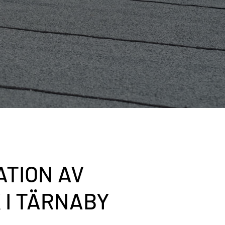
ATION
AV
K
I
TÄRNABY