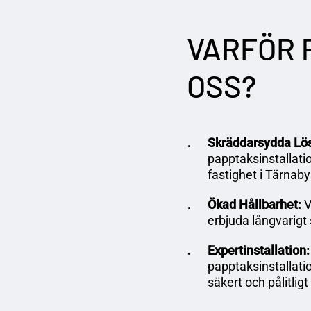
VARFÖR
OSS?
Skräddarsydda Lös
papptaksinstallati
fastighet i Tärnaby
Ökad Hållbarhet:
V
erbjuda långvarigt
Expertinstallation:
papptaksinstallatio
säkert och pålitligt