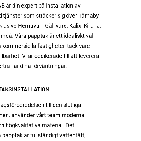
B är din expert på installation av
 tjänster som sträcker sig över Tärnaby
nklusive
Hemavan
,
Gällivare
,
Kalix
,
Kiruna
,
Umeå
. Våra papptak är ett idealiskt val
 kommersiella fastigheter, tack vare
lbarhet. Vi är dedikerade till att leverera
rträffar dina förväntningar.
TAKSINSTALLATION
lagsförberedelsen till den slutliga
ishen, använder vårt team moderna
ch högkvalitativa material. Det
a papptak är fullständigt vattentätt,