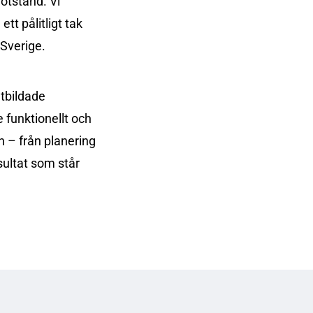
otstånd. Vi
tt pålitligt tak
 Sverige.
tbildade
e funktionellt och
n – från planering
esultat som står