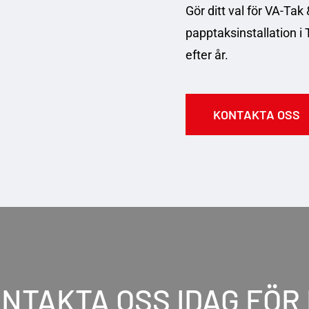
Gör ditt val för VA-Tak 
papptaksinstallation i
efter år.
K
O
N
T
A
K
T
A
O
S
S
NTAKTA OSS IDAG FÖR