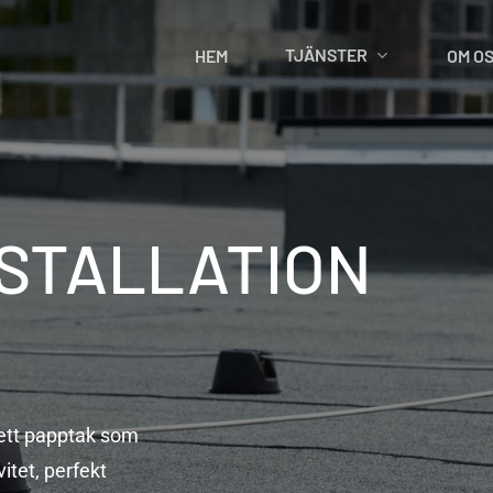
TJÄNSTER
HEM
OM O
STALLATION
ett papptak som
itet, perfekt