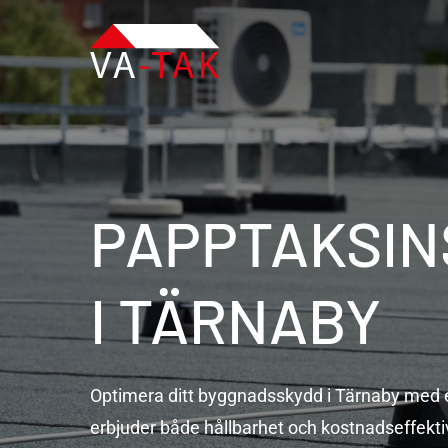
Skip
to
main
content
PAPPTAKSIN
I
TÄRNABY
Optimera ditt byggnadsskydd i Tärnaby med 
erbjuder både hållbarhet och kostnadseffektiv