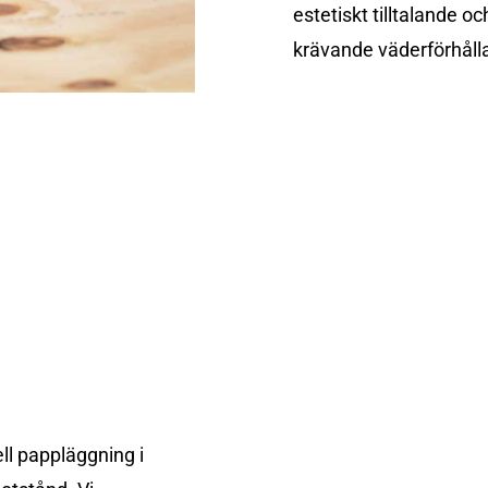
estetiskt tilltalande o
krävande väderförhåll
ll pappläggning i